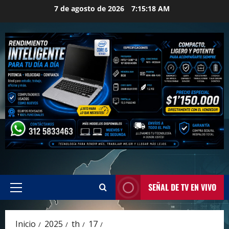
Saltar
7 de agosto de 2026
7:15:19 AM
al
contenido
SEÑAL DE TV EN VIVO
Menú
principal
Inicio
2025
th
17