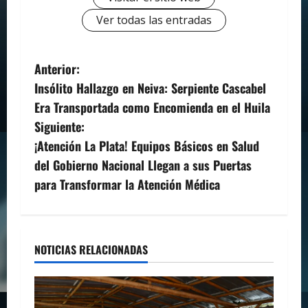
Ver todas las entradas
N
Anterior:
Insólito Hallazgo en Neiva: Serpiente Cascabel
a
Era Transportada como Encomienda en el Huila
v
Siguiente:
¡Atención La Plata! Equipos Básicos en Salud
e
del Gobierno Nacional Llegan a sus Puertas
g
para Transformar la Atención Médica
a
c
NOTICIAS RELACIONADAS
i
ó