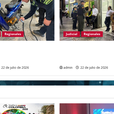
Regionales
Judicial
Regionales
cional fortalece la prevención
Policía Nacional fortalece la
de motocicletas con jornada
contra la extorsión en la Ter
ón en El Juncal
Transportes de Neiva
22 de julio de 2026
admin
22 de julio de 2026