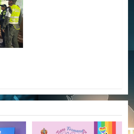
 prevención
minal de