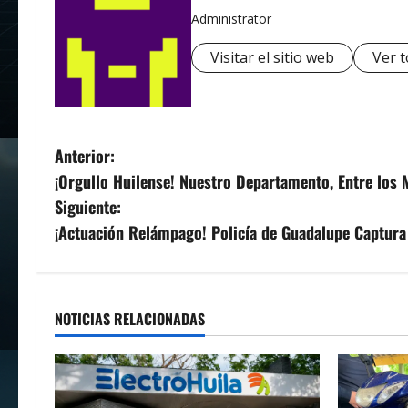
Administrator
Visitar el sitio web
Ver t
N
Anterior:
¡Orgullo Huilense! Nuestro Departamento, Entre los 
a
Siguiente:
v
¡Actuación Relámpago! Policía de Guadalupe Captura
e
g
NOTICIAS RELACIONADAS
a
c