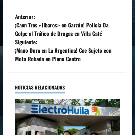
N
Anterior:
¡Caen Tres «Jíbaros» en Garzón! Policía Da
a
Golpe al Tráfico de Drogas en Villa Café
v
Siguiente:
¡Mano Dura en La Argentina! Cae Sujeto con
e
Moto Robada en Pleno Centro
g
a
NOTICIAS RELACIONADAS
c
i
ó
n