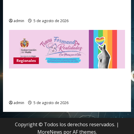
Huila vive el primer campamento regional de
Tecnologías Para Aprender
admin
5 de agosto de 2026
Regionales
Gobernación del Huila abre convocatoria para
fortalecer proyectos de vida de personas de los
sectores sociales LGBTIQ+
admin
5 de agosto de 2026
Copyright © Todos los derechos reservados.
|
MoreNews
por AF themes.