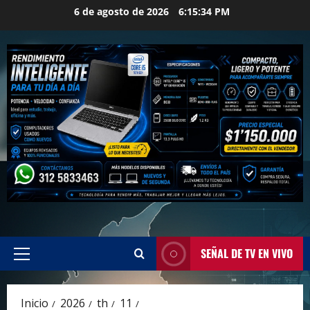
Saltar
6 de agosto de 2026
6:15:35 PM
al
contenido
SEÑAL DE TV EN VIVO
Menú
principal
Inicio
2026
th
11