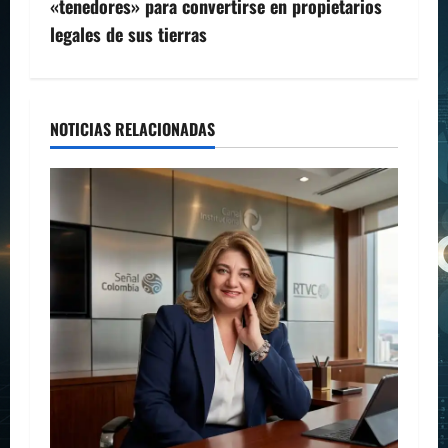
g
«tenedores» para convertirse en propietarios
legales de sus tierras
a
c
i
NOTICIAS RELACIONADAS
ó
n
d
e
e
n
t