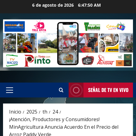
Saltar
6 de agosto de 2026
6:47:51 AM
al
contenido
SEÑAL DE TV EN VIVO
Menú
principal
Inicio
2025
th
24
¡Atención, Productores y Consumidores!
MinAgricultura Anuncia Acuerdo En el Precio del
Arroz Paddy Verde