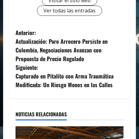
Visitar el sitio web
Ver todas las entradas
N
Anterior:
Actualización: Paro Arrocero Persiste en
a
Colombia, Negociaciones Avanzan con
v
Propuesta de Precio Regulado
Siguiente:
e
Capturado en Pitalito con Arma Traumática
g
Modificada: Un Riesgo Menos en las Calles
a
c
NOTICIAS RELACIONADAS
i
ó