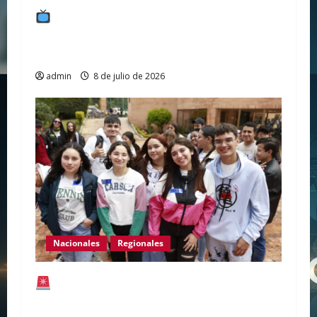
¿Transparencia real o show mediático?
El tenso empalme transmitido en vivo
mientras De la Espriella juega al misterio
admin
8 de julio de 2026
Nacionales
Regionales
¡Atención estudiantes en el Huila! Listas
las fechas de pago de Renta Joven (Ciclo 3)