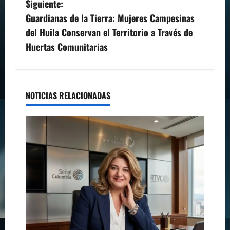
Siguiente:
e
Guardianas de la Tierra: Mujeres Campesinas
g
del Huila Conservan el Territorio a Través de
Huertas Comunitarias
a
c
i
NOTICIAS RELACIONADAS
ó
n
d
e
e
n