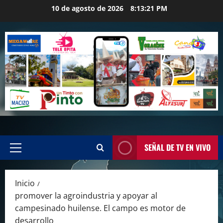
Saltar
10 de agosto de 2026
8:13:22 PM
al
contenido
SEÑAL DE TV EN VIVO
Menú
principal
Inicio
promover la agroindustria y apoyar al
campesinado huilense. El campo es motor de
desarrollo