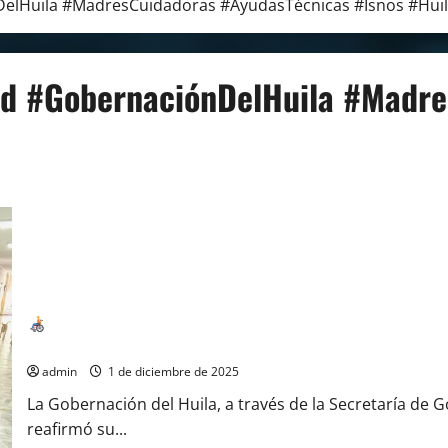
DelHuila #MadresCuidadoras #AyudasTécnicas #Isnos #Hui
ad #GobernaciónDelHuila #Madre
¡Inclusión y Dignidad! Gobernación del Huila Apoya a Madre C
Discapacidad
admin
1 de diciembre de 2025
La Gobernación del Huila, a través de la Secretaría de
reafirmó su...