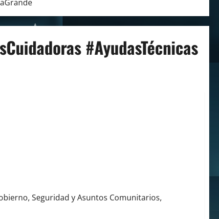
laGrande
sCuidadoras #AyudasTécnicas
uidadora y Entrega Silla de Ruedas a Menor con
 Gobierno, Seguridad y Asuntos Comunitarios,