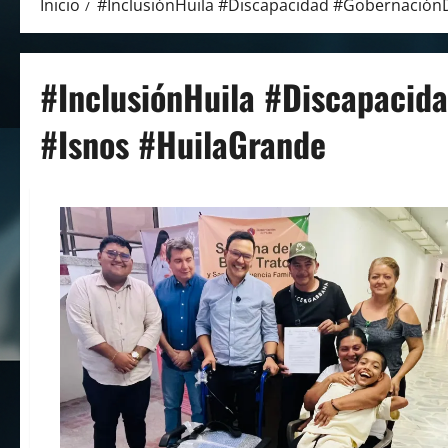
Inicio
#InclusiónHuila #Discapacidad #Gobernación
#InclusiónHuila #Discapacid
#Isnos #HuilaGrande