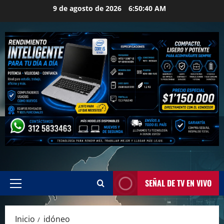
Saltar
9 de agosto de 2026
6:50:40 AM
al
contenido
SEÑAL DE TV EN VIVO
Menú
principal
Inicio
idóneo