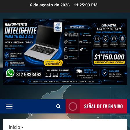
Saltar
6 de agosto de 2026
11:25:03 PM
al
contenido
SEÑAL DE TV EN VIVO
Menú
principal
Inicio