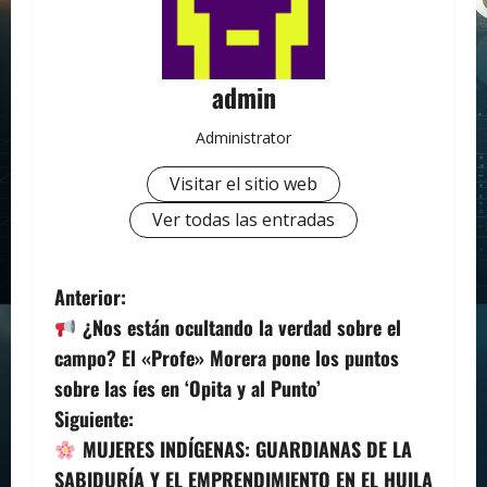
admin
Administrator
Visitar el sitio web
Ver todas las entradas
N
Anterior:
¿Nos están ocultando la verdad sobre el
a
campo? El «Profe» Morera pone los puntos
v
sobre las íes en ‘Opita y al Punto’
Siguiente:
e
MUJERES INDÍGENAS: GUARDIANAS DE LA
g
SABIDURÍA Y EL EMPRENDIMIENTO EN EL HUILA