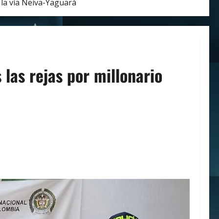
n la vía Neiva-Yaguará
 las rejas por millonario