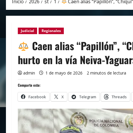
Inicio
2026
st
1
Caen alias “Papillón”, “Chiqui
Judicial
Regionales
Caen alias “Papillón”, “C
hurto en la vía Neiva-Yagua
admin
1 de mayo de 2026
2 minutos de lectura
Comparte esto:
Facebook
X
Telegram
Threads