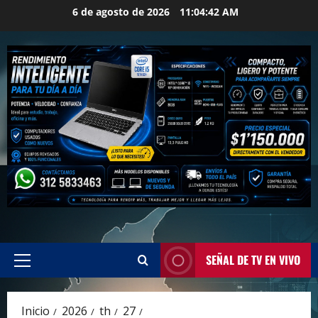
Saltar
6 de agosto de 2026
11:04:43 AM
al
contenido
SEÑAL DE TV EN VIVO
Menú
principal
Inicio
2026
th
27