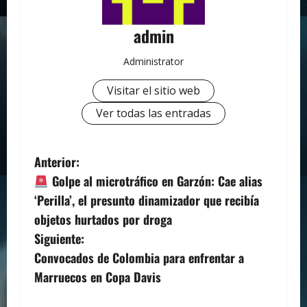
admin
Administrator
Visitar el sitio web
Ver todas las entradas
N
Anterior:
Golpe al microtráfico en Garzón: Cae alias
a
‘Perilla’, el presunto dinamizador que recibía
v
objetos hurtados por droga
Siguiente:
e
Convocados de Colombia para enfrentar a
g
Marruecos en Copa Davis