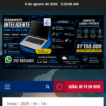
Saltar
8 de agosto de 2026
5:33:07 AM
al
contenido
SEÑAL DE TV EN VIVO
Menú
principal
Inicio
2025
th
14