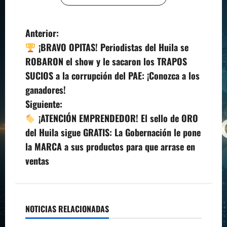
N
Anterior:
¡BRAVO OPITAS! Periodistas del Huila se
a
ROBARON el show y le sacaron los TRAPOS
v
SUCIOS a la corrupción del PAE: ¡Conozca a los
ganadores!
e
Siguiente:
g
¡ATENCIÓN EMPRENDEDOR! El sello de ORO
del Huila sigue GRATIS: La Gobernación le pone
a
la MARCA a sus productos para que arrase en
c
ventas
i
ó
NOTICIAS RELACIONADAS