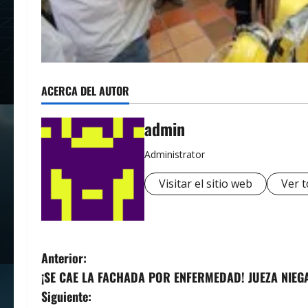
ACERCA DEL AUTOR
admin
Administrator
Visitar el sitio web
Ver t
N
Anterior:
¡SE CAE LA FACHADA POR ENFERMEDAD! JUEZA NIE
a
Siguiente: