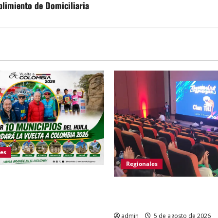
limiento de Domiciliaria
es
Regionales
ve a hacer historia como
Huila vive el primer campam
artida de la Vuelta a
regional de Tecnologías Para
2026 después de más de dos
admin
5 de agosto de 2026