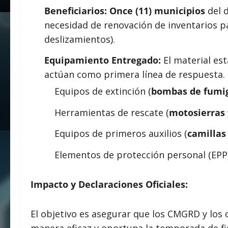
Beneficiarios:
Once (11) municipios
del d
necesidad de renovación de inventarios pa
deslizamientos).
Equipamiento Entregado:
El material est
actúan como primera línea de respuesta. 
Equipos de extinción (
bombas de fumig
Herramientas de rescate (
motosierras 
Equipos de primeros auxilios (
camillas 
Elementos de protección personal (EPP)
Impacto y Declaraciones Oficiales:
El objetivo es asegurar que los CMGRD y los
manera eficaz y oportuna la temporada de fi