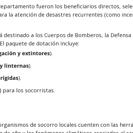
epartamento fueron los beneficiarios directos, sele
ra la atención de desastres recurrentes (como ince
á destinado a los Cuerpos de Bomberos, la Defensa C
El paquete de dotación incluye:
ación y extintores
).
y linternas
).
rígidas
).
 para los socorristas.
 organismos de socorro locales cuenten con las herr
n de año y los fenómenos climáticos asociados al ca