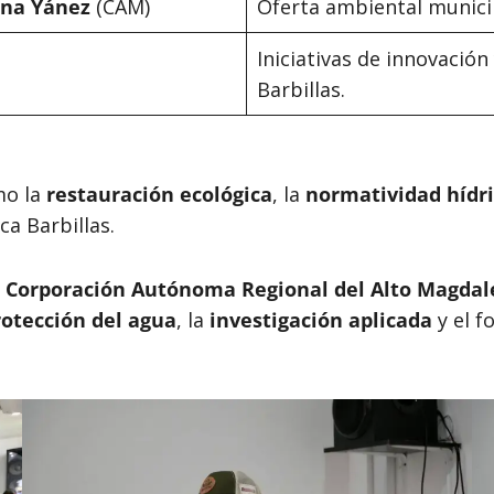
ena Yánez
(CAM)
Oferta ambiental municip
Iniciativas de innovació
Barbillas.
mo la
restauración ecológica
, la
normatividad hídr
ca Barbillas.
a
Corporación Autónoma Regional del Alto Magdal
rotección del agua
, la
investigación aplicada
y el f