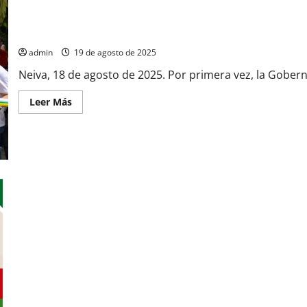
Turismo
con
el
Gobernación del Huila Entrega 7 Tramos Viales Pavimentados en 
Quesillo
más
admin
19 de agosto de 2025
Grande
del
Neiva, 18 de agosto de 2025. Por primera vez, la Goberna
Mundo
Leer
Leer Más
más
acerca
de
Gobernación
del
Huila
Entrega
7
Tramos
Viales
Pavimentados
en
la
Comuna
6
de
Neiva