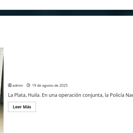
Policía y Ejército Incautan 10 Kilogramos de Marihuana en La Plat
admin
19 de agosto de 2025
La Plata, Huila. En una operación conjunta, la Policía Nac
Leer
Leer Más
más
acerca
de
Policía
y
Ejército