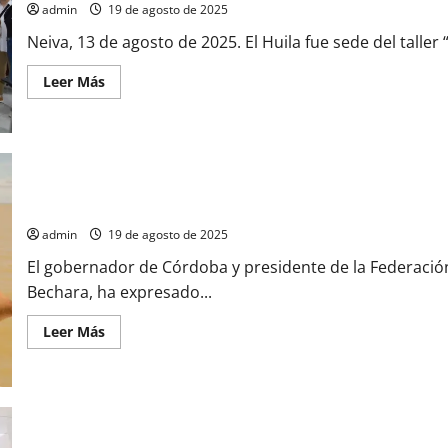
2016
admin
19 de agosto de 2025
Neiva, 13 de agosto de 2025. El Huila fue sede del taller
Leer
Leer Más
más
acerca
de
Huila
Aporta
Propuestas
Climáticas
para
Gobernador de Córdoba Cuestionó el Presupuesto 2026: “Sin inv
la
COP30
en
admin
19 de agosto de 2025
Brasil
El gobernador de Córdoba y presidente de la Federaci
Bechara, ha expresado...
Leer
Leer Más
más
acerca
de
Gobernador
de
Córdoba
Cuestionó
el