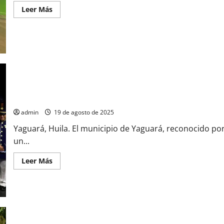
Leer
Leer Más
más
acerca
de
Policía
del
Huila
Reporta
Balance
de
Seguridad
Positivo
en
Yaguará Celebró el Reinado Departamental del Turismo con el Q
Puente
Festivo
admin
19 de agosto de 2025
Yaguará, Huila. El municipio de Yaguará, reconocido por
un...
Leer
Leer Más
más
acerca
de
Yaguará
Celebró
el
Reinado
Departamental
del