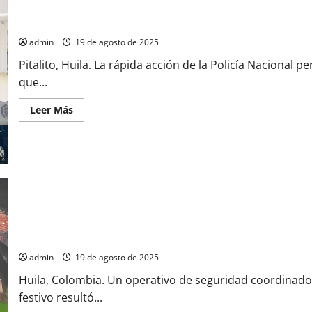
Presupuesto
2026:
Policía de Pitalito Captura a Dos Presuntos Delincuentes Tras P
“Sin
inversión
admin
19 de agosto de 2025
no
hay
Pitalito, Huila. La rápida acción de la Policía Nacional 
futuro”
que...
Leer
Leer Más
más
acerca
de
Policía
de
Pitalito
Captura
a
Dos
Presuntos
Delincuentes
Tras
Persecución
Policía del Huila Reporta Balance de Seguridad Positivo en Puen
admin
19 de agosto de 2025
Huila, Colombia. Un operativo de seguridad coordinado 
festivo resultó...