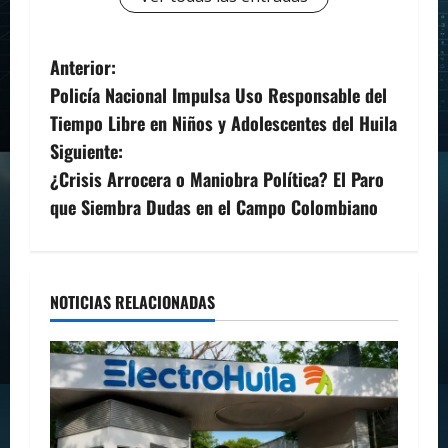
N
Anterior:
Policía Nacional Impulsa Uso Responsable del
a
Tiempo Libre en Niños y Adolescentes del Huila
v
Siguiente:
¿Crisis Arrocera o Maniobra Política? El Paro
e
que Siembra Dudas en el Campo Colombiano
g
a
NOTICIAS RELACIONADAS
c
i
ó