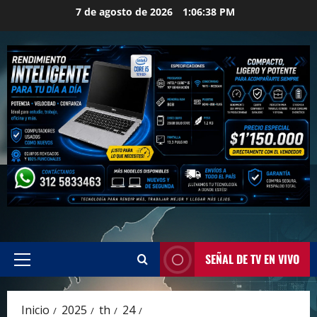
Saltar
7 de agosto de 2026
1:06:39 PM
al
contenido
SEÑAL DE TV EN VIVO
Menú
principal
Inicio
2025
th
24